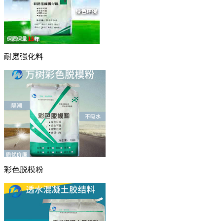
耐磨强化料
彩色脱模粉