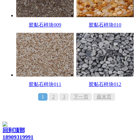
胶黏石样块009
胶黏石样块010
胶黏石样块011
胶黏石样块012
1
2
3
下一页
最末页
回到顶部
18909319991