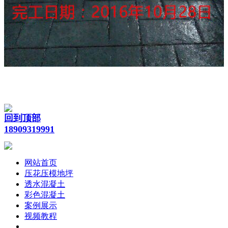
回到顶部
18909319991
网站首页
压花压模地坪
透水混凝土
彩色混凝土
案例展示
视频教程